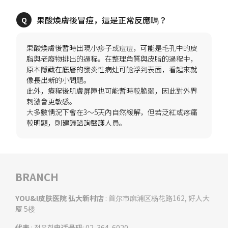
果酸煥膚後暫時出現小疹子或痘痘，可能是毛孔中的皮
脂與老廢物排出的過程。在整理角質與皮脂的過程中，
原本隱藏在底層的發炎性病灶可能浮到表面，看起來就
像長出新的小問題。
此外，療程後肌膚屏障也可能暫時較脆弱，因此對外界
刺激會更敏感。
大多數情況下會在3～5天內自然緩解，但若泛紅或疼痛
BRANCH
YOU&I皮肤医院 弘大新村店
: 首尔市麻浦区杨花路162, 好人大
厦 5楼
代表
: 정은희
电话号码
: 02-364-6020