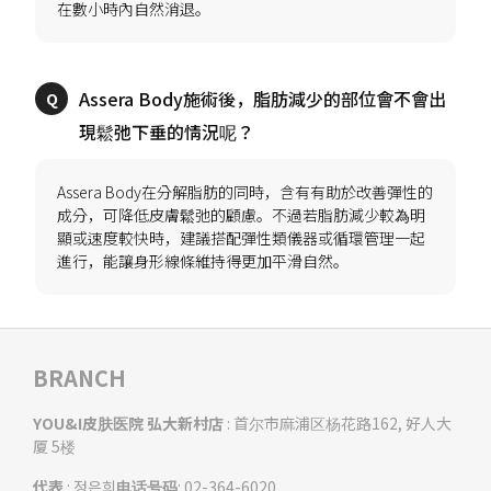
Assera Body施術後，脂肪減少的部位會不會出
Assera Body在分解脂肪的同時，含有有助於改善彈性的
成分，可降低皮膚鬆弛的顧慮。不過若脂肪減少較為明
顯或速度較快時，建議搭配彈性類儀器或循環管理一起
BRANCH
YOU&I皮肤医院 弘大新村店
: 首尔市麻浦区杨花路162, 好人大
厦 5楼
代表
: 정은희
电话号码
: 02-364-6020