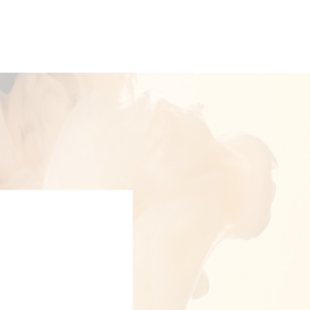
美白祛斑施术。