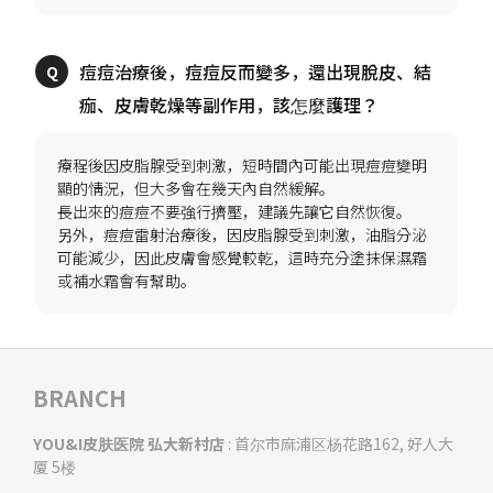
痘痘治療後，痘痘反而變多，還出現脫皮、結
療程後因皮脂腺受到刺激，短時間內可能出現痘痘變明
顯的情況，但大多會在幾天內自然緩解。
長出來的痘痘不要強行擠壓，建議先讓它自然恢復。
另外，痘痘雷射治療後，因皮脂腺受到刺激，油脂分泌
可能減少，因此皮膚會感覺較乾，這時充分塗抹保濕霜
BRANCH
YOU&I皮肤医院 弘大新村店
: 首尔市麻浦区杨花路162, 好人大
厦 5楼