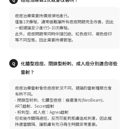
痘痘治療需要持續規律地進行。
僅靠1次療程，通常很難讓所有痘痘問題完全改善，因此
一般建議至少進行5~10次療程。
此外，痘痘問題常同時伴隨凹疤、紅色痘印、褐色痘印
化膿型痘痘、閉鎖型粉刺、成人痘分別適合哪些
痘痘治療雷射會依痘痘狀況不同，建議的雷射種類也會
有所不同。
- 閉鎖型粉刺、化膿型痘痘：痤瘡激光(NeoBeam)、
ART鐳射、Secret鐳射
- 粉刺型、成人痘：Agnes鐳射
但若施作間隔過短，反而可能對肌膚造成刺激，因此維